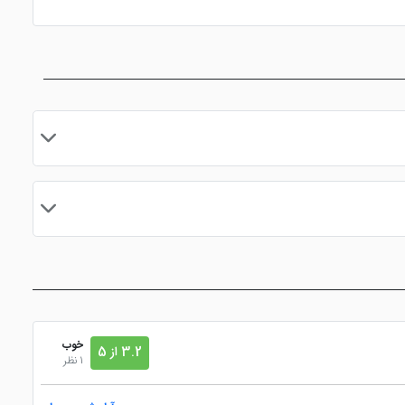
ن و برون
ماساژ
فضای سبز
ری
اتو
پارک کودکان
تلویزیون ال سی دی
مایید.
خوب
3.2 از 5
1 نظر