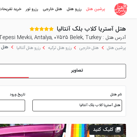
پرشین هتل
رزرو هتل
هتل خارجی
رزرو تور
خرید تفریحات
هتل آستریا کلاب بلک آنتالیا
آدرس هتل : Uckum Tepesi Mevkii, Antalya, 07525 Belek, Turkey
هتل آس
پرشین هتل
هتل خارجی
رزرو هتل ترکیه
رزرو هتل آنتالیا
تصاویر
نام هتل
تاریخ ورود
کلیک کنید