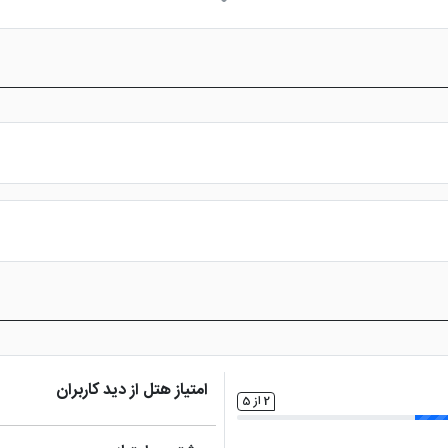
ی کودکان
فروشگاه
سالن بدنسازی
گشت درو
شه
ره
بالکن قابل استفاده
بیلیارد
وان در حمام
س از پرداخت در درگاه بانکی، رزرو آنلاین خود را نهایی و واچر هتل را دریافت ن
امتیاز هتل از دید کاربران
2 از 5