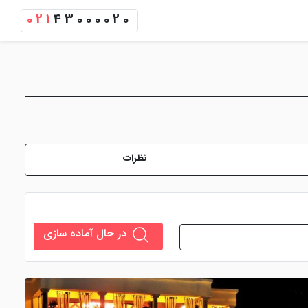
021
43000020
نظرات
در حال آماده سازی