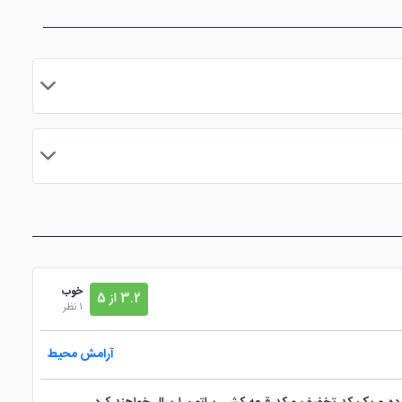
مایید.
خوب
3.2 از 5
1 نظر
آرامش محیط