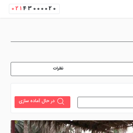
021
43000020
نظرات
در حال آماده سازی