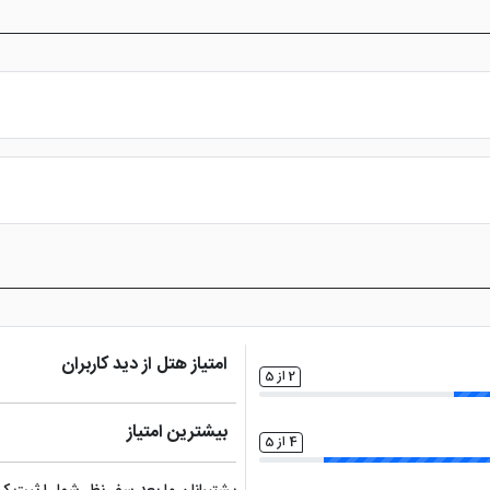
س از پرداخت در درگاه بانکی، رزرو آنلاین خود را نهایی و واچر هتل را دریافت ن
امتیاز هتل از دید کاربران
2 از 5
بیشترین امتیاز
4 از 5