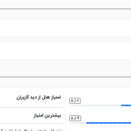
س از پرداخت در درگاه بانکی، رزرو آنلاین خود را نهایی و واچر هتل را دریافت ن
امتیاز هتل از دید کاربران
2 از 5
بیشترین امتیاز
4 از 5