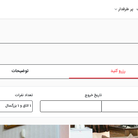
پر طرفدار
رزرو کنید
توضیحات
تعداد نفرات
تاریخ خروج
1 اتاق و 1 بزرگسال