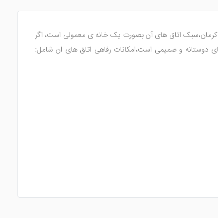
وستانه است .ادرس این اقامتگاه : خیابان شیخ احمد کافی شمالی،بین کوچه 22 و 24 است. هتل آراد کرمان،سبک اتاق های آن بصورت یک خانه ی معمولی است، اگر
ای دوستانه و صمیمی است،امکانات رفاهی اتاق های ان شامل: