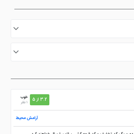
مایید.
خوب
3.2 از 5
1 نظر
آرامش محیط