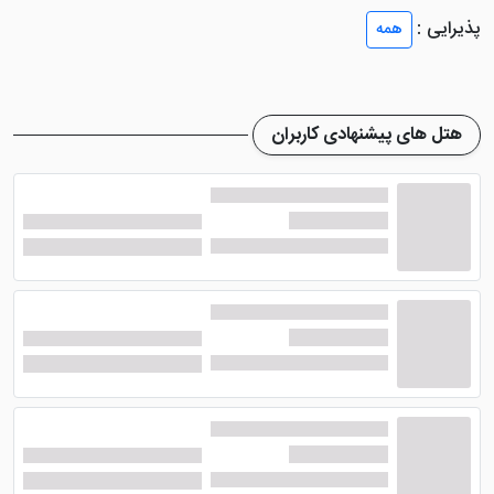
یک هتل دو ستاره است، اما فضای زیبای اتاق ها و همچنین
پذیرایی :
همه
امکانات آن ها، شما را بیش از انتظارات خود خوشنود می
کند. از جمله امکانات داخل اتاق های هتل می توان به
سیستم تهویه مطبوع، سیستم سرمایش و گرمایش، مبلمان
هتل های پیشنهادی کاربران
راحتی، حمام، سرویس بهداشتی، تلویزیون و ... اشاره نمود.
رستوران هتل سینا کرمانشاه با
منویی با کیفیت
اگر نگران صرف غذا در طول اقامت در
هتل دو ستاره سینا
کرمانشاه
هستید، این نگرانی ها را دور کنید چرا که در این
هتل یک رستوران با ظرفیت 120 نفر ایجاد شده که از نظر
کیفیت غذایی، تمام تلاش خود را در راستای جلب رضایت
گردشگران می کند. البته شما می توانید در قسمت نظرات