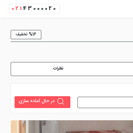
021
43000020
%16 تخفیف
نظرات
در حال آماده سازی