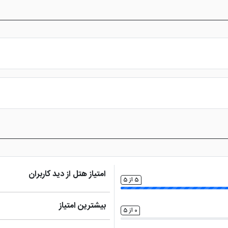
س از پرداخت در درگاه بانکی، رزرو آنلاین خود را نهایی و واچر هتل را دریافت ن
امتیاز هتل از دید کاربران
5 از 5
بیشترین امتیاز
0 از 5