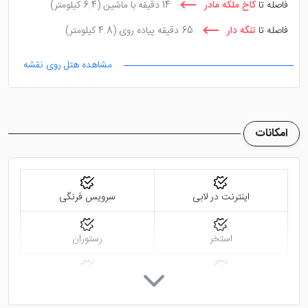
فاصله تا
كاخ ملكه مادر
14 دقیقه با ماشین
(6.4 کیلومتر)
آلاچیق لذت غذاهای تازه و لذیذ را با طعمی بی نظیر صرف
فاصله تا
تنگه دار
65 دقیقه پیاده روی
(4.8 کیلومتر)
کنید.
مشاهده هتل روی نقشه
امکانات
اینترنت در لابی
سرویس فرنگی
استخر
رستوران
کافی شاپ
چایخانه