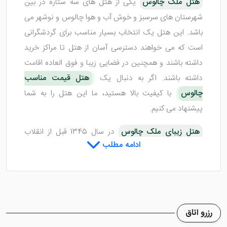
هتل ملک چالوس
یکی از هتل های سه ستاره در بین
شهرستان های سرسبز و خوش آب و هوا چالوس و نوشهر می
باشد. این هتل یک انتخاب بسیار مناسب برای گردشگرانی
است که می خواهند دسترسی آسان از هتل تا مراکز خرید
داشته باشند و همچنین در فضایی زیبا و فوق العاده اقامت
داشته باشند. اگر به دنبال یک
هتل قیمت مناسب
چالوس
با کیفیت بالا هستید، ما این هتل را به شما
پیشنهاد می کنیم.
هتل زیبای ملک چالوس
در سال 1345 قبل از انقلاب
ادامه مطلب
احداث شده است که پس از آن در سال 1392 مورد بازسازی
هایی قرار گرفت. این هتل امکانات بسیار خوبی را در اختیار
مهمانان خود قرار می دهد و رضایت و خشنودی اکثر آنان را
جلب خواهد کرد. شما می توانید با اقامت در این هتل به
همراه خانواده خاطره ای دلنشین را از اقامت در سفر خود به
رزرو اتاق
یادگار بگذارید.