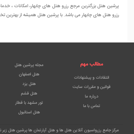
پرشین هتل بزرگترین مرجع رزرو هتل های چابهار، امکانات ، خدمات
رزرو هتل های چابهار می باشد. با پرشین هتل همیشه از بهترین تخف
مطالب مهم
مجله پرشین هتل
هتل اصفهان
انتقادات و پیشنهادات
هتل یزد
قوانین و مقررات سایت
هتل قشم
درباره ما
تور مشهد با قطار
تماس با ما
هتل استانبول
مرکز جامع رزرواسیون آنلاین هتل ها و هتل آپارتمان ها پرشین هتل زیر 