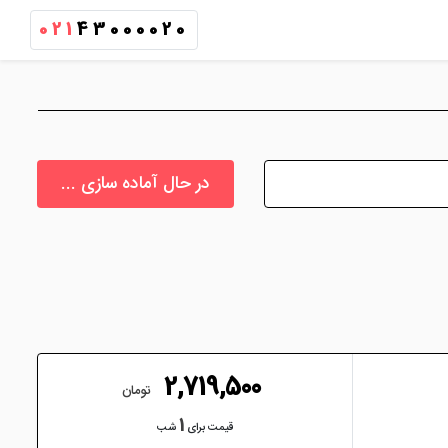
021
43000020
در حال آماده سازی ...
2,719,500
تومان
1
قیمت برای
شب