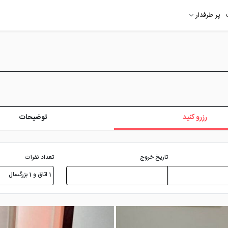
پر طرفدار
رزرو کنید
توضیحات
تعداد نفرات
تاریخ خروج
1 اتاق و 1 بزرگسال