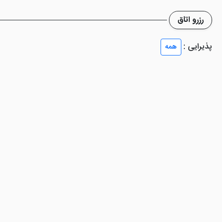
رزرو اتاق
شد اما از امکانات بسیار کمی برخوردار است. با این که هتل رستوران ندارد، اما رستوران
پذیرایی :
همه
ه و ... هم از دیگر امکانات هتل می باشند.