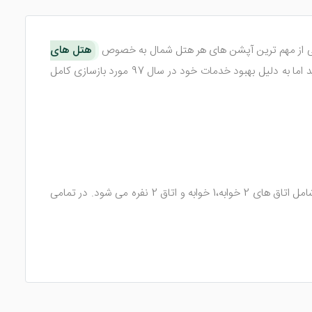
یا یکی از مهم ترین آپشن های هر هتل شمال به خصوص
هتل های
است. پس شما با رزرو این هتل آپارتمان می توانید یک سفر بی عیب و نقص را تجربه کنید. این هتل در سال 94 به بهره برداری رسید اما به دلیل بهبود خدمات خود در سال 97 مورد بازسازی کامل
هتل آپارتمان ساینا نوشهر تنها 9 واحد اقامتی در 3 طبقه دارد که هر یک از آن ها بسیار وسیع هستند. متراژ سوئیت های هتل بسیار بوده و شامل اتاق های 2 خوابه،1 خوابه و اتاق 2 نفره می شود. در تمامی
ضمن این که امکانات دیگری همچون سیستم تهویه مطبوع، سیستم