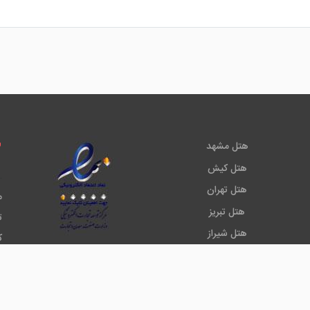
هتل مشهد
هتل کیش
هتل تهران
م
هتل تبریز
ت
هتل شیراز
7
هتل دبی
ل زیر نظر آژانس مسافرت هوایی "سریع سیر خراسان" ، اولین و تنها مرکز تخصصی رز