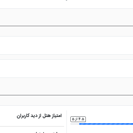
س از پرداخت در درگاه بانکی، رزرو آنلاین خود را نهایی و واچر هتل را دریافت ن
امتیاز هتل از دید کاربران
4.5 از 5