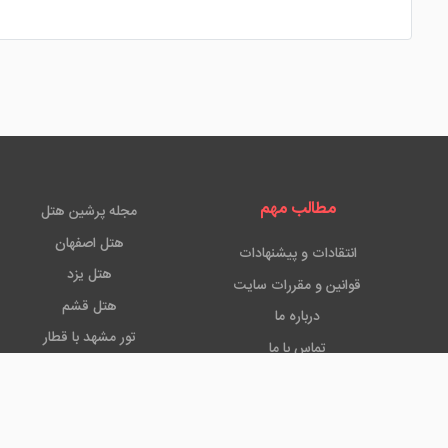
مطالب مهم
مجله پرشین هتل
هتل اصفهان
انتقادات و پیشنهادات
هتل یزد
قوانین و مقررات سایت
هتل قشم
درباره ما
تور مشهد با قطار
تماس با ما
هتل استانبول
مرکز جامع رزرواسیون آنلاین هتل ها و هتل آپارتمان ها پرشین هت