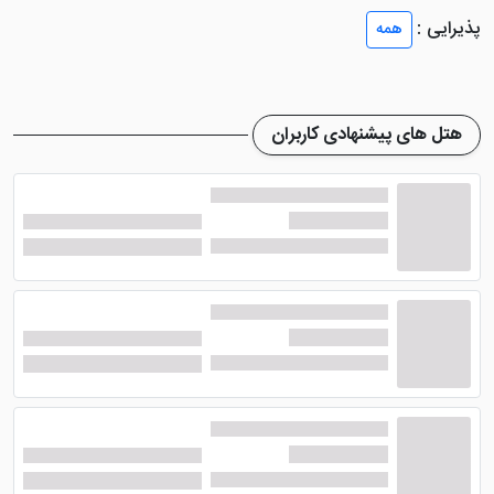
پذیرایی :
همه
هتل دوست داشتنی آریان نور
دارای 5 طبقه ساختمانی
می باشد که 40 باب اتاق را در این طبقات ایجاد کرده است.
تمامی این اتاق بسیار لاکچری و لوکس طراحی شده اند و
هتل های پیشنهادی کاربران
مناسب برای یک اقامت مجلل در کنار خانواده می باشند.
امکانات رفاهی در داخل اتاق ها شامل روم سرویس، چای
ساز، تلویزیون، حمام، یخچال، سیستم تهویه مطبوع و... می
شوند.
رستوران بسیار مجلل در هتل آریان
نور و امکانات رفاهی بی نظیر
رستوران هتل درجه یک آریان نور
بسار مجلل و زیبا می
باشد. این رستوران اسکله در محوطه هتل قرار گرفته است و