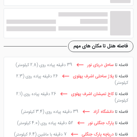
نمایی زیبا ر از دریای اطراف به چشم می کشد. شما می
توانید برای صرف ناهار به همراه خانواده به این رستوران
مراجعه کنید و از غذاهای لذیذ در کناره منظره زیبا لذت ببرید.
امکانات هتل آریان در نور
بسیار کامل و بی نظیر تعریف
شده اند. شما مهمانان عزیز هتل می توانید از چایخانه سنتی،
فاصله هتل تا مکان های مهم
کافی شاپ، سالن بیلیارد، اتاق بازی، بازی ویدئویی، تاکسی
سرویس، گیم نت و... استفاده کنید. همچنین امکاناتی مانند
فاصله تا
ساحل دریای نور
39 دقیقه پیاده روی
(2.8 کیلومتر)
پذیرش 24 ساعته، پله اضطراری، مینی بار با هزینه، پارکینگ
با ظرفیت 80 خودرو و .... در این هتل وجود دارد.
فاصله تا
پلاژ ساحلی اشرف پهلوی
26 دقیقه پیاده روی
(2.3
کیلومتر)
فاصله تا
کاخ تمیشان اشرف پهلوی
26 دقیقه پیاده روی
(2.1
کیلومتر)
فاصله تا
دانشگاه آزاد
39 دقیقه پیاده روی
(3.4 کیلومتر)
فاصله تا
پارک جنگلی نور
52 دقیقه پیاده روی
(4.0 کیلومتر)
فاصله تا
دریاچه پارک جنگلی
7 دقیقه با ماشین
(6.4 کیلومتر)