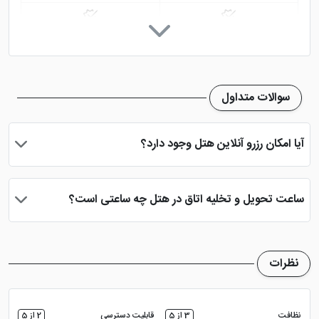
سرویس فرنگی
سرویس ایرانی
رستوران
کافی شاپ
سوالات متداول
خدمات خشک شویی (لاندری)
فروشگاه
آیا امکان رزرو آنلاین هتل وجود دارد؟
سالن بدنسازی
مینی بار
بله، با انتخاب تاریخ ورود و خروج، نوع اتاق و تعداد نفرات می توانید
پس از پرداخت در درگاه بانکی، رزرو آنلاین خود را نهایی و واچر هتل را
ساعت تحویل و تخلیه اتاق در هتل چه ساعتی است؟
دریافت نمایید.
ساعت تحویل اتاق ساعت 2 بعد از ظهر و ساعت تخلیه اتاق 12 ظهر
می باشد
نظرات
نظافت
3 از 5
قابلیت دسترسی
2 از 5