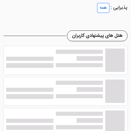
پذیرایی :
همه
نظیر سیستم تهویه مطبوع، تلویزیون های صفحه تخت،
مبل، سرویس بهداشتی و حمام، ملزومات بهداشتی، یخچال،
مینی بار با هزینه و ... وجود دارد. ضمن این که در داخل اتاق
های هتل هیچگونه وان در حمام وجود ندارد.
هتل های پیشنهادی کاربران
امکانات هتل صادقیه قم
از امکانات این اقامتگاه می توان به رستوران آن با ظرفیت 100
نفر اشاره کرد که انواع غذاهای ایرانی با کیفیتی نسبتاً مطلوب
عرضه می کند. از دیگر امکانات عالی این هتل قم می توان
سالن بدنسازی آن را نام برد که برای ورزشکاران بسیار اهمیت
دارد. فروشگاه، کافی شاپ، اینترنت در لابی و اتاق ها از دیگر
امکانات این هتل هستند.
نزدیک بودن به حرم حضرت معصومه (س) از مهم ترین