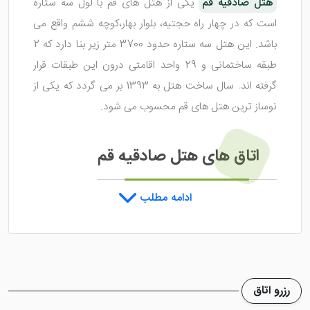
هتل صادقیه قم
یکی از هتل های قم با لول سه ستاره
است که در چهار راه حجتیه، بلوار بهار،کوچه ششم واقع می
باشد. این هتل سه ستاره حدود 3700 متر زیر بنا دارد که 2
طبقه ساختمانی و 29 واحد اقامتی درون این طبقات قرار
گرفته اند. سال ساخت هتل به 1393 بر می گردد که یکی از
نوساز ترین هتل های قم محسوب می شود.
اتاق های هتل صادقیه قم
همانطو که ذکر کردیم هتل صادقیه قم دارای 29 واحد اقامتی
ادامه مطلب
است که با بهترین امکانات رفاهی مهیای پذیرایی از زائران
حضرت فاطمه معصومه (س) شده اند. اتاق های این هتل در
قم شامل اتاق های 2 تخته، 3 تخته، 4 تخته و 5 تخته می
شود که هر کدام با متراژ های مختلف طراحی شده اند.
رزرو اتاق
در داخل اتاق های این هتل 3 ستاره قم امکانات و وسایلی