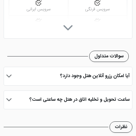
سرویس فرنگی
سرویس ایرانی
هتل 2 ستاره امیر طبس
در ورودی شهر قرار گرفته و به
اماکن بسیاری نزدیک می باشد. روستای گردشگری ازمیغان
اینترنت در لابی
تاکسی سرویس
(کال جنی و تخته عروس)، چشمه آب گرم و سرد مرتضی علی
(روستای خرو)، قلعه اسماعیلیان ارگ طبس از جمله اماکن
نمازخانه
نزدی به این هتل می باشند. باغ گلشن طبس هم که یکی
سوالات متداول
دیگر از باغ های مهم زیبای ایران است نیز در فاصله ی کمی
از هتل قرار گرفته است.
آیا امکان رزرو آنلاین هتل وجود دارد؟
بله، با انتخاب تاریخ ورود و خروج، نوع اتاق و تعداد نفرات می توانید
پس از پرداخت در درگاه بانکی، رزرو آنلاین خود را نهایی و واچر هتل را
ساعت تحویل و تخلیه اتاق در هتل چه ساعتی است؟
دریافت نمایید.
ساعت تحویل اتاق ساعت 2 بعد از ظهر و ساعت تخلیه اتاق 12 ظهر
می باشد
نظرات