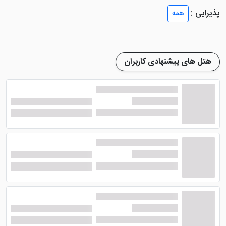
دارد.
پذیرایی :
همه
اتاق های هتل امیر طبس به امکاناتی همچون سرویس
بهداشتی ایرانی و فرنگی، سیستم سرمایشی و گرمایشی،
یخچال، میز نهارخوری، کمد دیواری، جالباسی، حمام
هتل های پیشنهادی کاربران
اختصاصی و ... مجهز می باشند. با اقامت در اتاق های این
هتل طبس شما چچشم اندازی رو به آستان مبارک امامزاده
حسین بن موسی الکاظم (ع) خواهید داشت.
آیا هتل امیر طبس رستوران دارد؟
چه امکاناتی این هتل طبس ارائه
می دهد؟
هتل امیر طبس
متاسفانه فاقد رستوران می باشد ولی یک
رستوران عالی، در مجاورت این هتل قرار گرفته تا بهترین