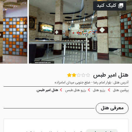
کلیک کنید
هتل امیر طبس
آدرس هتل : بلوار امام رضا - ضلع جنوبی میدان امامزاده
پرشین هتل
رزرو هتل
رزرو هتل طبس
هتل امیر طبس
معرفی هتل