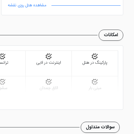
مشاهده هتل روی نقشه
امکانات
پارکینگ در هتل
اینترنت در لابی
ترانس
مینی بار
اتاق چمدان
سشوا
سوالات متداول