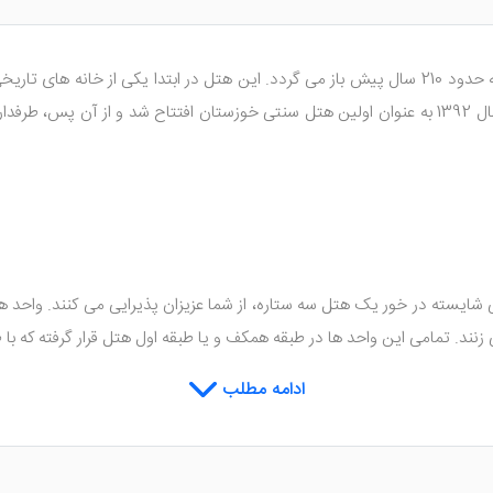
دارای قدمتی چندین ساله است که به حدود 210 سال پیش باز می گردد. این هتل در ابتدا ی
جای داده است. در واقع هتل در سال 1392 به عنوان اولین هتل سنتی خوزستان افتتاح شد 
ه با امکاناتی شایسته در خور یک هتل سه ستاره، از شما عزیزان پذیرایی می کنند.
ین واحد ها در طبقه همکف و یا طبقه اول هتل قرار گرفته که با ظرفیت هایی از 1 نفر تا 4 نفر 
اسب را تعبیه کرده تا مهمانان بتوانند با راحتی بیشتری اقامت خود را سپ
ادامه مطلب
 مثال سیستم تهویه مطبوع، حمام، سیستم گرمایش و سرمایش، یخچال، سرویس