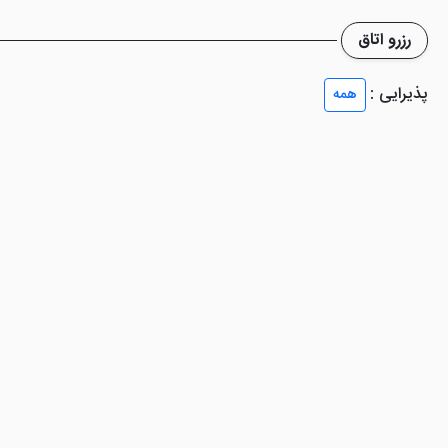
رزرو اتاق
پذیرایی :
همه
ما عزیزان در طول اقامت می شود. بنابراین اگر این هتل را مورد انتخاب قرار
لات خود را در هر ساعت از شبانه روز رفع کنید.
 رفت و برگشت با هزینه و ... اشاره نمود. متاسفانه هتل فاقد رستوران و پار