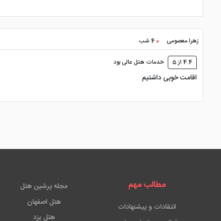
زهرا معصومی
4 شب
4.4 از 5
خدمات هتل عالی بود
اقامت خوبی داشتیم
مطالب مهم
مجله پرشین هتل
هتل اصفهان
انتقادات و پیشنهادات
هتل یزد