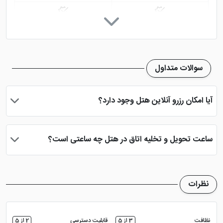
اینترنت در لابی
صندوق امانات
سالن همایش
تاکسی سرویس
سوالات متداول
خدمات خشک شویی (لاندری)
نمازخانه
آیا امکان رزرو آنلاین هتل وجود دارد؟
تلویزیون معمولی
بله، با انتخاب تاریخ ورود و خروج، نوع اتاق و تعداد نفرات می توانید
پس از پرداخت در درگاه بانکی، رزرو آنلاین خود را نهایی و واچر هتل را
ساعت تحویل و تخلیه اتاق در هتل چه ساعتی است؟
دریافت نمایید.
ساعت تحویل اتاق ساعت 2 بعد از ظهر و ساعت تخلیه اتاق 12 ظهر
می باشد
نظرات
نظافت
3 از 5
قابلیت دسترسی
2 از 5