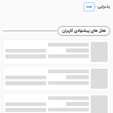
تلفن، دراور و ... از امکانات موجود در داخل اتاق ها هستند.
پذیرایی :
همه
هتل جهانگردی سمنان دارای اتاق های 2 تخته، 3 تخته و
سوئیت 4 تخته است که هر کدام با سلیقه های مختلف
طراحی شده است. متاسفانه کتری برقی در داخل اتاق های
هتل های پیشنهادی کاربران
هتل وجود ندارد. اینترنت هم فقط در لابی و با توجه به تعرفه
هتل سنجیده و در دسترس میهمانان قرار می گیرد. لازم به
ذکر است که برخی از اتاق ها ممکن است فاقد پنجره باشند.
امکانات هتل جهانگردی سمنان
این هتل 3 ستاره سمنان از ارائه خدمات و امکاناتی عالی
محروم است. زیرا فقط امکانات آن شامل خدمات خشک
شویی، خدمات خانه داری، پذیرش 24 ساعته، سالن
همایش، رستوران و تاکسی سرویس است. مسافران محترم