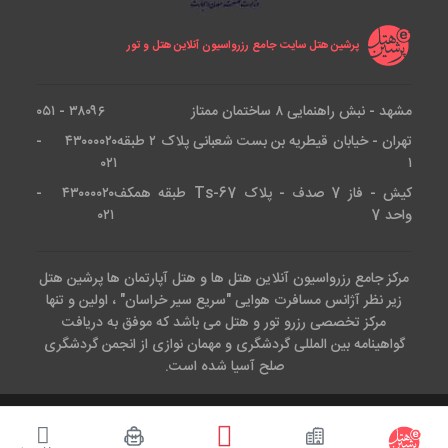
پرشین هتل سایت جامع رزرواسیون آنلاین هتل و تور
مشهد - نبش راهنمایی ۸ ساختمان ممتاز
۳۸۰۹۶ - ۰۵۱
تهران - خیابان قیطریه بن بست شعبانی پلاک ۲ طبقه
۴۳۰۰۰۰۲۰ -
۰۲۱
۱
کیش - فاز 7 صدف - پلاک Ts-67 طبقه همکف
۴۳۰۰۰۰۲۰ -
واحد 7
۰۲۱
مرکز جامع رزرواسیون آنلاین هتل ها و هتل آپارتمان ها پرشین هتل
زیر نظر آژانس مسافرت هوایی "سریع سیر خراسان" ، اولین و تنها
مرکز تخصصی رزرو تور و هتل می باشد که موفق به دریافت
گواهینامه بین المللی گردشگری و مهمان نوازی از انجمن گردشگری
صلح آسیا شده است.
کلیه حقوق این وب سایت متعلق است به آژانس هواپیمایی سریع سیر.طراحی
و پیاده سازی توسط تیم IT
پرشین هتل
( epersianhotel.com )