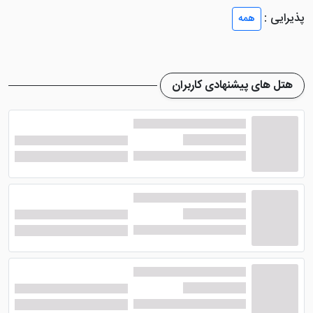
همراه با المان های پیشین را سپری کنند.
پذیرایی :
همه
در داخل اتاق های این اقامتگاه می توانید کرسی را مشاهده
کنید که جزء سیستم گرمایشی محسوب می شود. چراغ نفتی
(علاءالدین)؛ پشتی، گلیم، جاجیم، لحاف و تشک، بالش،
هتل های پیشنهادی کاربران
صنایع دستی حصیری، یخچال، تلفن و ... هم در داخل اتاق
ها دیده می شود. چشم انداز تمامی اتاق ها رو به جنگل و
برکه می باشد.
امکانات هتل پیله بابا رشت
مسلماً این هتل نه رستوران دارد و نه کافی شاپ، نه آسانسور
دارد و نه سیستم های نوین شهری، همین موضوع باعث
شده تا بسیار محبوب افراد خاص باشد. البته اشپزخانه برای
طبخ غذاهای سنتی و باب طبع میهمانان وجود دارد. آفرود