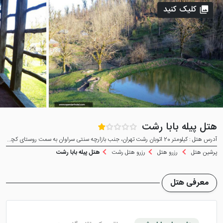
کلیک کنید
هتل پیله بابا رشت
آدرس هتل : ﮐﯿﻠﻮﻣﺘﺮ 20 اﺗﻮﺑﺎن رﺷﺖ ﺗﻬﺮان، ﺟﻨﺐ ﺑﺎزارﭼﻪ ﺳﻨﺘﯽ ﺳﺮاوان ﺑﻪ ﺳﻤﺖ روﺳﺘﺎی ﮐﭽﺎ، ﺑﺎﻻ ﻣﺤﻠﻪ، اﻗﺎﻣﺘﮕﺎه ﺑﻮﻣﮕﺮدی ﭘﯿﻠﻪ ﺑﺎﺑﺎ
پرشین هتل
رزرو هتل
رزرو هتل رشت
هتل پیله بابا رشت
معرفی هتل