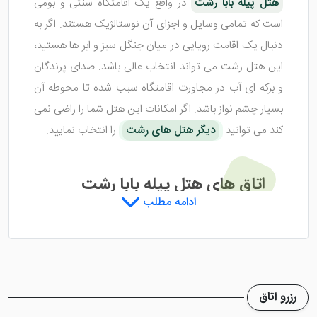
هتل پیله بابا رشت
در واقع یک اقامتگاه سنتی و بومی
است که تمامی وسایل و اجزای آن نوستالژیک هستند. اگر به
دنبال یک اقامت رویایی در میان جنگل سبز و ابر ها هستید،
این هتل رشت می تواند انتخاب عالی باشد. صدای پرندگان
و برکه ای آب در مجاورت اقامتگاه سبب شده تا محوطه آن
بسیار چشم نواز باشد. اگر امکانات این هتل شما را راضی نمی
کند می توانید
دیگر هتل های رشت
را انتخاب نمایید.
اتاق های هتل پیله بابا رشت
ادامه مطلب
تعدادی اتاق زیبا و چوبی همراه با بوی خوش کاهگل در این
اقامتگاه وجود دارد که با وسایلی قدیمی طراحی شده اند. این
اتاق ها ایده آل آن کسانی است که از زندگی تجملاتی و
رزرو اتاق
مدرن خسته شده اند و می خواهند روزهایی را بدون دغدغه