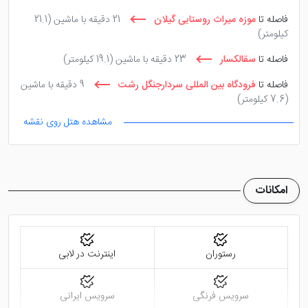
فاصله تا
موزه میراث روستایی گیلان
21 دقیقه با ماشین
(21.1
کیلومتر)
فاصله تا
سقالکسار
23 دقیقه با ماشین
(19.1 کیلومتر)
فاصله تا
فرودگاه بین المللی سردارجنگل رشت
9 دقیقه با ماشین
(7.6 کیلومتر)
مشاهده هتل روی نقشه
فاصله تا
آرامگاه میرزا کوچک خان جنگلی
7 دقیقه پیاده روی
(5.2 کیلومتر)
امکانات
رستوران
اینترنت در لابی
سرویس فرنگی
سرویس ایرانی