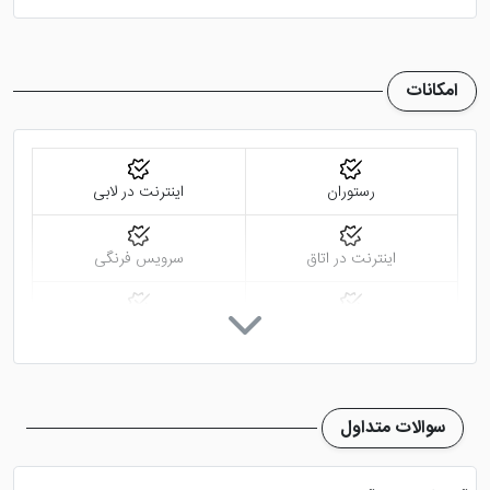
ویلای کوهستانی ارس جلفا نزدیک به مرز آذربایجان بوده
امکانات
بیشتر برای گردشگرانی مناسب است که با خودرو شخصی به
ارمنستان و آذربایجان سفر می کنند. شما می توانید با
انتخاب این هتل به عنوان مقصدی برای اقامت در جلفا،
رستوران
اینترنت در لابی
تجربه اقامتی عالی در دل طبیعت را داشته باشید.
اینترنت در اتاق
سرویس فرنگی
سرویس ایرانی
تاکسی سرویس
خدمات خشک شویی (لاندری)
نمازخانه
سوالات متداول