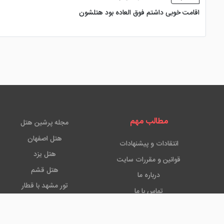
اقامت خوبی داشتم فوق العاده بود هتلشون
مطالب مهم
مجله پرشین هتل
هتل اصفهان
انتقادات و پیشنهادات
هتل یزد
قوانین و مقررات سایت
هتل قشم
درباره ما
تور مشهد با قطار
تماس با ما
هتل استانبول