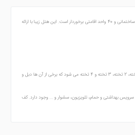
یکی از هتل های 3 ستاره و تازه تاسیس در شهر جلفا می باشد. این هتل 3 ستاره از ساختمانی سفید رنگ همراه با 5 طبقه ساختمانی و 40 واحد اقامتی برخوردار است. این هتل زیبا با ارائه
هتل تاج جلفا دارای 40 اتاق زیبا می باشد که با طراحی روز و امکانات رفاهی مهیای پذیرایی از گردشگران شده است. اتاق های هتل شامل 1 تخته، 2 تخته، 3 تخته و 4 تخته می شود که برخی از آن ها دبل و
سرویس بهداشتی و حمام، تلویزیون، سشوار و ... وجود دارد. کف