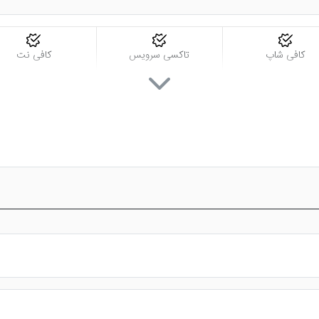
کافی شاپ
تاکسی سرویس
کافی نت
س از پرداخت در درگاه بانکی، رزرو آنلاین خود را نهایی و واچر هتل را دریافت ن