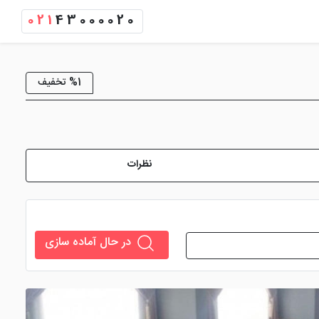
021
43000020
%1 تخفیف
نظرات
در حال آماده سازی