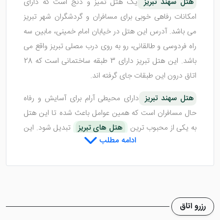
هتل سهند تبریز
یک هتل تمیز و دنج است که دارای
امکانات رفاهی خوبی برای مسافران و گردشگران شهر تبریز
می باشد. آدرس این هتل در خیابان امام خمینی، مابین سه
راه فردوسی و طالقانی، رو به روی درب مصلی تبریز واقع می
باشد. این هتل تبریز دارای 3 طبقه ساختمانی است که 28
اتاق درون این طبقات جای گرفته اند.
هتل سهند تبریز
دارای محیطی آرام برای آسایش و رفاه
حال مسافران است که همین عوامل باعث شده تا این هتل
به یکی از محبوب ترین
هتل های تبریز
تبدیل شود. این
ادامه مطلب
هتل تبریز لابی نقلی دارد که با وسایل رفاهی خوبی تجهیز
شده تا میهمانان در رفاه باشند. هتل سهند با توجه به لِول دو
ستاره خود، کیفیتی مناسب و رضایت بخش را به گردشگران
ارائه می دهد.
رزرو اتاق