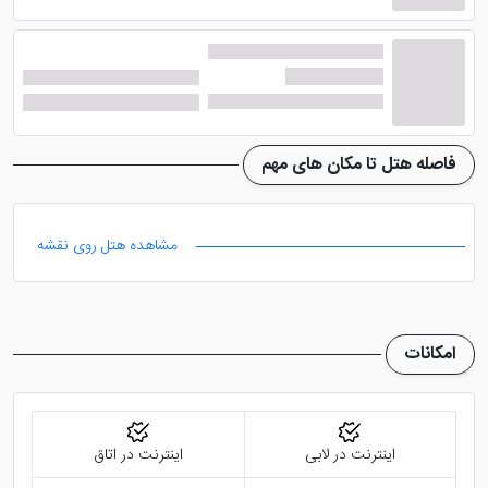
اتاق های هتل سهند تبریز
هتل سهند
در 3 طبقه ساختمانی بنا شده است که با حدود
28 واحد اقامتی پذیرای گردشگران عزیز می باشد. در این
فاصله هتل تا مکان های مهم
واحد ها و اتاق های هتل، شما می توانید اقامتی راحت را با
کیفیت به نسبت مطلوب سپری نمایید، چرا که امکاناتی
مشاهده هتل روی نقشه
مناسب در این اتاق ها ایجاد شده اند و خیال شما را از هر
لحاظ راحت می کنند. به عنوان مثال از جمله این امکانات می
توان به سیستم تهویه مطبوع، سیستم گرمایش و سرمایش،
امکانات
حمام، سرویس بهداشتی، تلویزیون، مبلمان راحتی، چای ساز
و ... اشاره نمود.
اینترنت در لابی
اینترنت در اتاق
اماکن نزدیک به هتل سهند تبریز