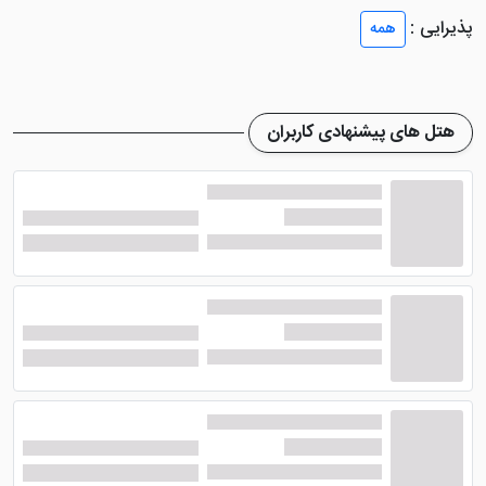
رستوران و امکانات هتل سهند تبریز
پذیرایی :
همه
هتل 2 ستاره تاپ سهند تبریز
با وجود رستوران توانسته
است وعده های غذایی میهمانان را به خوبی تامین کند. انواع
هتل های پیشنهادی کاربران
غذاهای ایرانی و سنتی با کیفیت مناسب در رستوران این
هتل تبریز طبخ می شود. شایان ذکر است منوی غذایی
رستوران هتل سهند انتخابی می باشد.
هتل محبوب سهند تبریز
پرسنل خوب و خوش برخوردی
دارد که همین علت باعث رضایت مسافران شده است. از
امکانات این هتل 3 ستاره می توان به آسانسور، پارکینگ،
خشکشویی، اینترنت، اتاق چمدان، خدمات جانبازان و
معلولین و ... اشاره کرد. ضمن اینکه تمامی نظافت های لازمه
توسط کارکنان این هتل پس از خروج هر مسافر انجام می
گیرد و از این نظر نیز جای نگرانی وجود نخواهد داشت.