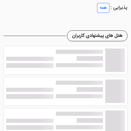
لابی به استراحت بپردازید.
پذیرایی :
همه
اتاق ها و امکانات هتل آپارتمان
هتل های پیشنهادی کاربران
ایرانیان تبریز
هتل آپارتمان ایرانیان در تبریز
۱۵ اتاق خود را که بسیار
دلباز و تمیز هستند، به امکانات رفاهی خوبی مجهز نموده
است. سرویس بهداشتی ایرانی فرنگی، چای ساز، اتو، حمام،
ملزومات بهداشتی، آشپزخانه، لوازم کامل آشپزی، گاز، یخچال
و ... از جمله امکانات داخل اتاق ها هستند.
همچنین
هتل ایرانیان تبریز
از امکانات خوبی نظیر پارکینگ
روباز و سر پوشیده، آسانسور، تاکسی سرویس، لاندری،
سیستم اطفاء و اعلان حریق و... برخوردار است. از دیگر