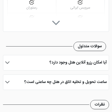
ایرانیان تبریز
سرویس ایرانی
رستوران
هتل آپارتمان نوساز ایرانیان تبریز
با توجه به موقعیت
پارکینگ در هتل
اینترنت در لابی
مکانی خوبی که دارد به اماکنی همچون موزه شهر، پارک باغلار
تبریز، ایستگاه اتوبوس، مقبره الشعراء و خانه مشروطه بسیار
صندوق امانات
مینی بار
نزدیک است که دسترسی شما به ابنیه های ذکر شده را آسان
سوالات متداول
می کند. اگر می خواهید اقامتی ارزان داشته باشید بهترین
صندوق امانات در لابی
تاکسی سرویس
گزینه این هتل آپارتمان تبریز می باشد.
آیا امکان رزرو آنلاین هتل وجود دارد؟
کافی نت
نمازخانه
بله، با انتخاب تاریخ ورود و خروج، نوع اتاق و تعداد نفرات می توانید
پس از پرداخت در درگاه بانکی، رزرو آنلاین خود را نهایی و واچر هتل را
ساعت تحویل و تخلیه اتاق در هتل چه ساعتی است؟
دریافت نمایید.
ساعت تحویل اتاق ساعت 2 بعد از ظهر و ساعت تخلیه اتاق 12 ظهر
می باشد
نظرات