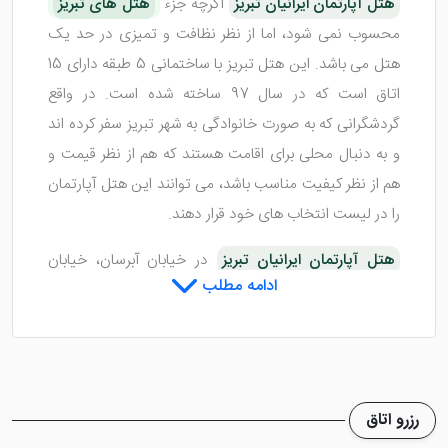
هتل آپارتمان ایرانیان تبریز
اگرچه جزء
هتل های تبریز
محسوب نمی شود، اما از نظر نظافت و تمیزی در حد یک
هتل می باشد. این هتل تبریز با ساختمانی 5 طبقه دارای 15
اتاق است که در سال 97 ساخته شده است. در واقع
گردشگرانی که به صورت خانوادگی به شهر تبریز سفر کرده اند
و به دنبال محلی برای اقامت هستند که هم از نظر قیمت و
هم از نظر کیفیت مناسب باشد، می توانند این هتل آپارتمان
را در لیست انتخاب های خود قرار دهند.
هتل آپارتمان ایرانیان تبریز
در خیابان آبرسان، خیابان
ادامه مطلب
هفت تیر، نبش کوچه لطفعلی زاده پلاک 1 واقع شده است که
از نظر موقعیت مکانی نیز، مناسب و رضایت بخش می باشد.
با ورود به این هتل آپارتمان لابی را مشاهده می کنید که
مجهز به امکانات رفاهی همچون تلویزیون، مبلمان، دستگاه
واکس کفش، سیستم خوشبو کننده هوا و ... مجهز می باشد.
رزرو اتاق
شما می توانید زمان انتظار برای تحویل اتاق خود را در این