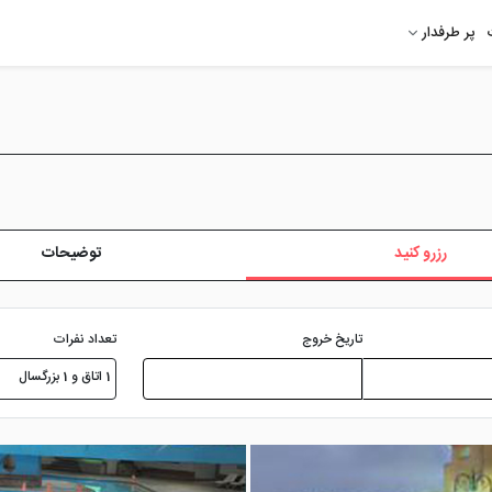
پر طرفدار
رزرو کنید
توضیحات
تعداد نفرات
تاریخ خروج
1 اتاق و 1 بزرگسال