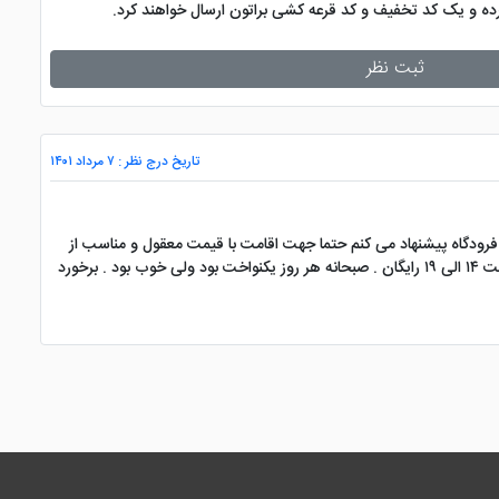
کرده و یک کد تخفیف و کد قرعه کشی براتون ارسال خواهند کرد.
ثبت نظر
تاریخ درج نظر : ۷ مرداد ۱۴۰۱
رودگاه پیشنهاد می کنم حتما جهت اقامت با قیمت معقول و مناسب از
این هتل استفاده نمایید ..من و همسر و فرزند ۶ ساله به مدت پنج شب در این هتل اقامت داشتیم معقول بود.. کودک زیر هفت ساله رایگان . استخر از ساعت ۱۴ الی ۱۹ رایگان . صبحانه هر روز یکنواخت بود ولی خوب بود . برخورد