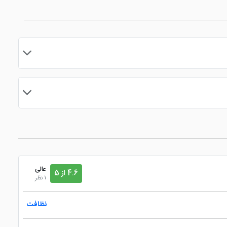
نمازخانه
مایید.
عالی
4.6 از 5
1 نظر
نظافت