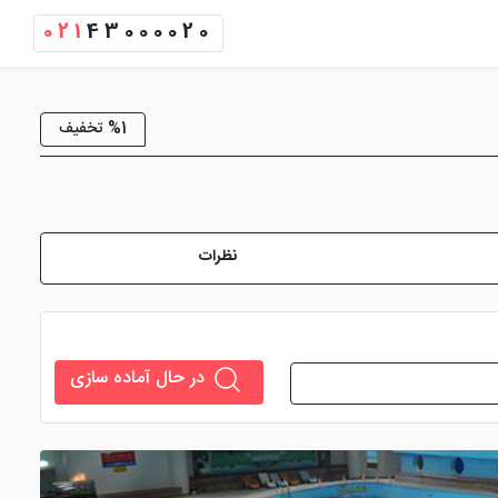
021
43000020
%1 تخفیف
نظرات
در حال آماده سازی