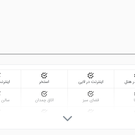
ر هتل
اینترنت در لابی
استخر
اینترنت
فضای سبز
اتاق چمدان
سالن 
ژ
مینی بار
روم سرویس 24 ساعته
تاکسی