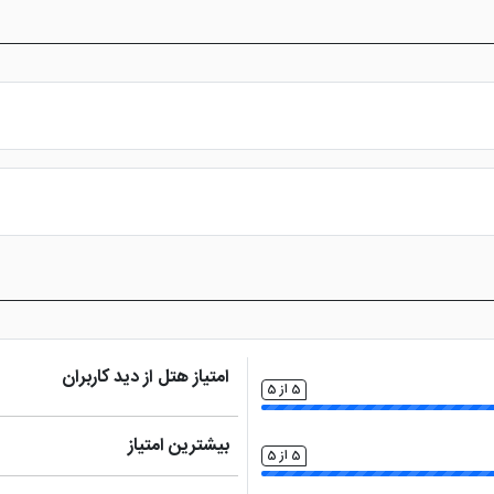
س از پرداخت در درگاه بانکی، رزرو آنلاین خود را نهایی و واچر هتل را دریافت ن
امتیاز هتل از دید کاربران
5 از 5
بیشترین امتیاز
5 از 5