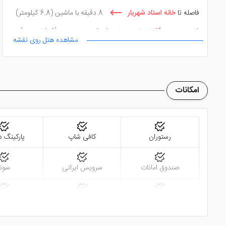
فاصله تا
خانه استاد شهریار
8 دقیقه با ماشین
(6.8 کیلومتر)
فاصله تا
موزه آذربایجان
5 دقیقه پیاده روی
(5.6 کیلومتر)
مشاهده هتل روی نقشه
امکانات
رستوران
کافی شاپ
پارکینگ د
صندوق امانات
سرویس ایرانی
سونا
سالن همایش
دستگاه ATM
ماسا