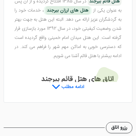
هتل قائم بیرجند
در سال 1385 افتتاح گردیده و از آن پس
به عنوان یکی از
هتل های ارزان بیرجند
، خدمات خود را
به گردشگران عزیز ارائه می دهد. البته این هتل به جهت بهتر
شدن وضعیت کیفیتی خود، در سال 1392 مورد بازسازی قرار
گرفته است. این هتل میدان امام خمینی واقع گردیده است
که دسترسی خوبی به اماکن مهم شهر را فراهم می کند. در
ادامه بیشتر با هتل قائم آشنا می شویم.
اتاق های هتل قائم بیرجند
ادامه مطلب
هتل قائم بیرجند
در 4 طبقه ساختمانی بنا شده است و با
27 واحد اقامتی، پذیرای گردشگران عزیز می باشد. اتاق های
این هتل از نظر کیفیت، معمولی هستند و چند دیزاین و
رزرو اتاق
چیدمان خاصی ندارد. اما از امکانات مناسبی در داخل این