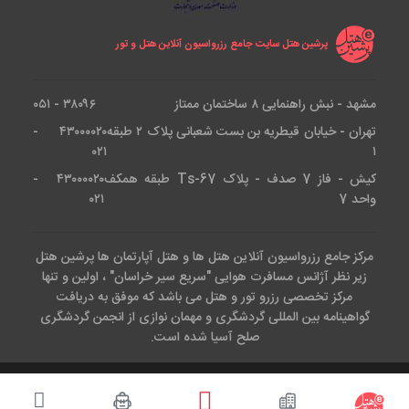
پرشین هتل سایت جامع رزرواسیون آنلاین هتل و تور
مشهد - نبش راهنمایی ۸ ساختمان ممتاز
۳۸۰۹۶ - ۰۵۱
تهران - خیابان قیطریه بن بست شعبانی پلاک ۲ طبقه
۴۳۰۰۰۰۲۰ -
۰۲۱
۱
کیش - فاز 7 صدف - پلاک Ts-67 طبقه همکف
۴۳۰۰۰۰۲۰ -
واحد 7
۰۲۱
مرکز جامع رزرواسیون آنلاین هتل ها و هتل آپارتمان ها پرشین هتل
زیر نظر آژانس مسافرت هوایی "سریع سیر خراسان" ، اولین و تنها
مرکز تخصصی رزرو تور و هتل می باشد که موفق به دریافت
گواهینامه بین المللی گردشگری و مهمان نوازی از انجمن گردشگری
صلح آسیا شده است.
کلیه حقوق این وب سایت متعلق است به آژانس هواپیمایی سریع سیر.طراحی
و پیاده سازی توسط تیم IT
پرشین هتل
( epersianhotel.com )