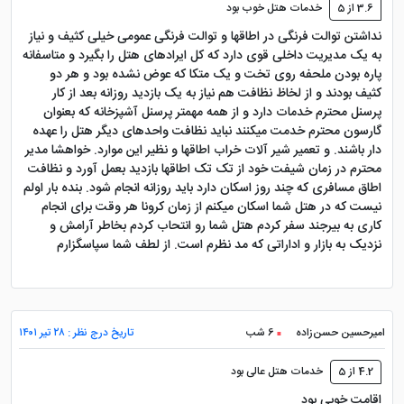
3.6 از 5
خدمات هتل خوب بود
نداشتن توالت فرنگی در اطاقها و توالت فرنگی عمومی خیلی کثیف و نیاز
به یک مدیریت داخلی قوی دارد که کل ایرادهای هتل را بگیرد و متاسفانه
پاره بودن ملحفه روی تخت و یک متکا که عوض نشده بود و هر دو
کثیف بودند و از لخاظ نظافت هم نیاز به یک بازدید روزانه بعد از کار
پرسنل محترم خدمات دارد و از همه مهمتر پرسنل آشپزخانه که بعنوان
گارسون محترم خدمت میکنند نباید نظافت واحدهای دیگر هتل را عهده
دار باشند. و تعمیر شیر آلات خراب اطاقها و نظیر این موارد. خواهشا مدیر
محترم در زمان شیفت خود از تک تک اطاقها بازدید بعمل آورد و نظافت
اطاق مسافری که چند روز اسکان دارد باید روزانه انجام شود. بنده بار اولم
نیست که در هتل شما اسکان میکنم از زمان کرونا هر وقت برای انجام
کاری به بیرجند سفر کردم هتل شما رو انتحاب کردم بخاطر آرامش و
نزدیک به بازار و اداراتی که مد نظرم است. از لطف شما سپاسگزارم
امیرحسین حسن‌زاده
6 شب
تاریخ درج نظر : ۲۸ تیر ۱۴۰۱
4.2 از 5
خدمات هتل عالی بود
اقامت خوبی بود