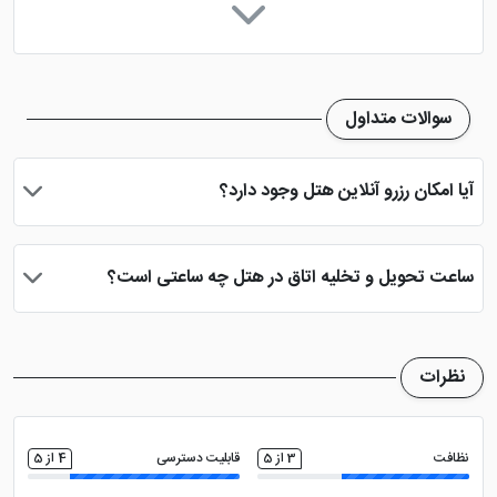
تاکسی سرویس
سشوار
کتری برقی
تلویزیون ال سی دی
سوالات متداول
اینترنت با سرعت بالا
روم سرویس 24 ساعته
آیا امکان رزرو آنلاین هتل وجود دارد؟
نمازخانه
بله، با انتخاب تاریخ ورود و خروج، نوع اتاق و تعداد نفرات می توانید
پس از پرداخت در درگاه بانکی، رزرو آنلاین خود را نهایی و واچر هتل را
ساعت تحویل و تخلیه اتاق در هتل چه ساعتی است؟
دریافت نمایید.
ساعت تحویل اتاق ساعت 2 بعد از ظهر و ساعت تخلیه اتاق 12 ظهر
می باشد
نظرات
نظافت
3 از 5
قابلیت دسترسی
4 از 5