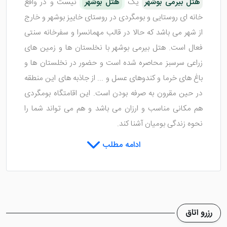
هتل بیرمی بوشهر
یک
هتل بوشهر
نیست و در واقع
خانه ای روستایی و بومگردی در روستای خاییز بوشهر و خارج
از شهر می باشد که حالا در قالب مهمانسرا و سفرخانه سنتی
فعال است. هتل بیرمی بوشهر با نخلستان ها و زمین های
زراعی سرسبز محاصره شده است و حضور در نخلستان ها و
باغ های خرما و کندوهای عسل و ... از جاذبه های این منطقه
در حین مقرون به صرفه بودن است. این اقامتگاه بومگردی
هم مکانی مناسب و ارزان می باشد و هم می تواند شما را
نحوه زندگی بومیان آشنا کند.
ادامه مطلب
هتل بیرمی بوشهر
اغلب مورد پسند گردشگرانی قرار می
گیرد که علاقه مند هستند از جاذبه های طبیعی این شهر
بازدید کنند و یا با زندگی بومیان آشنا شوند. البته امکانات
این اقامتگاه مناسب بوده و می تواند استراحتی بدون مشکل
را برای شما رقم زند. بنابراین اگر قصد دارید تا با حداقل هزینه
رزرو اتاق
ممکن، در یکی از با صفا ترین هتل های بوشهر اقامت داشته