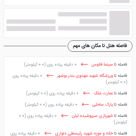
همچون سرویس بهداشتی، حمام، آشپزخانه، سیستم
سرمایش و گرمایش، تلویزیون و ... ایجاد شده است که
گردشگران می توانند اقامتی راحت را در این مکان ها سپری
نمایند. ضمن اینکه این اقامتگاه در فضای خود یک آلاچیق با
ظرفیت 7 نفر را ایجاد کرده و در اختیار مسافران قرار می
فاصله هتل تا مکان های مهم
دهد.
فاصله تا
سینما فانوس
0 دقیقه پیاده روی
(0.0 کیلومتر)
امکانات هتل بیرمی بوشهر
فاصله تا
ورزشگاه شهید مهدوی بندر بوشهر
0 دقیقه پیاده روی
(0.0 کیلومتر)
هتل بیرمی در بوشهر
دارای امکاناتی نظیر سفره خانه و
فاصله تا
عمارت ملک
0 دقیقه پیاده روی
(0.0 کیلومتر)
پارکینگ رو باز است که گردشگران می توانند با رزرو اقامت
فاصله تا
پارک ساحلی
0 دقیقه پیاده روی
(0.0 کیلومتر)
خود، از این امکانات بهره مند شوند. همچنین شما برای صرف
فاصله تا
شهربازی سرپوشیده لیان
0 دقیقه پیاده روی
(0.0
غذا می توانید به آشپزخانه عمومی هتل مراجعه کنید و انواع
کیلومتر)
غذاهای محلی را در فضایی سنتی صرف نمایید. ضمن
فاصله تا
خانه و موزه شهيد رئيسعلي دلواري
0 دقیقه پیاده روی