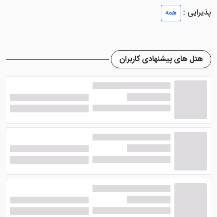
گردشگران ارجمند می باشند. دیزاین این اتاق ها تقریبا یک
پذیرایی :
همه
شکل است و تنها تفاوت میان آن ها، ظرفیت هر یک از واحد
ها است.
بنابراین شما برای اقامت در این هتل، بر اساس تعداد نفرات
هتل های پیشنهادی کاربران
خود برای هر شب هزینه پرداخت خواهید کرد. واحد های این
هتل علاوه بر برخورداری از اتاق خواب، امکان پخت و پز را هم
در کنار امکانات دیگر فراهم کرده اند. از جمله امکاناتی که در
هتل آپارتمان آسمان یک بوشهر وجود دارد می توان سیستم
تهویه مطبوع، سیستم گرمایش و سرمایش، خچال،
تلویزیون، سرویس بهداشتی، حمام، اجاق گاز و ... اشاره
نمود.
امکانات هتل آسمان 1 بوشهر