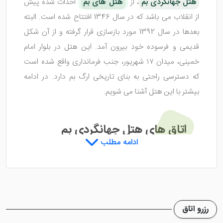
هتل جهانگردی بم
، از
هتل های بم
احداث شده پیش
از انقلاب می باشد که در سال 1346 افتتاح شده است. البته
بعدها در سال 1392 مورد بازسازی قرار گرفته و از آن شکل
قدیمی و فرسوده خود بیرون آمد. این هتل در بلوار امام
خمینی، میدان ۱۷ شهریور، جنب فرمانداری واقع شده است
که دسترسی راحتی به بنای تاریخی ارگ بم دارد. در ادامه
بیشتر با این هتل آشنا می شویم.
اتاق های هتل جهانگردی بم
ادامه مطلب
هتل جهانگردی ارگ بم
با 17 واحد اقامتی مناسب، پذیرای
گردشگران عزیز در شهر زیبای بم می باشد. اتاق های این
هتل، تمامی به امکاناتی مناسب، مجهز شده اند و اقامتی
رزرو اتاق
راحت را برای شما عزیزان رقم می زنند. این واحد ها شامل