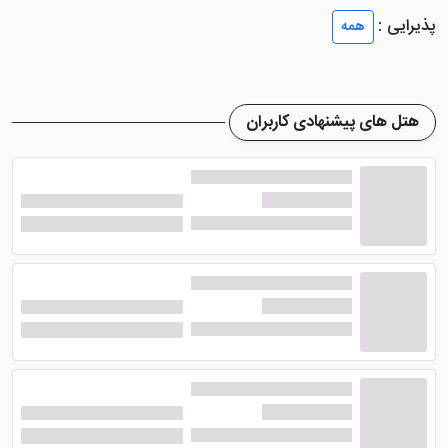
فضای خوب اتاق ها، امکاناتی همچون سیستم تهویه
پذیرایی :
همه
مطبوع، سیستم گرمایش و سرمایش، تلویزوین، حمام،
سرویس بهداشتی و ... نیز در تمامی اتاق ها ایجاد شده و
اقامتی با خیال راحت را برای شما رقم می زنند. ضمن اینکه
هتل های پیشنهادی کاربران
شما امکان پخت و پز در اتاق ها را هم خواهید داشت که این
شرایط در
هتل اهواز
معمولی ایجاد نشده است.
آیا کیفیت غذایی رستوران هتل
آپارتمان هدیه اهواز مناسب است؟
اگر در
هتل آپارتمان سه ستاره هدیه اهواز
اقامت یافته
اید، از نظر صرف غذا در وعده های مختلف، هیچگونه نگرانی
نخواهید داشت. چرا که رستوران این هتل با کیفیت غذایی
مناسب در طبقه چهارم هتل قرار گرفته و با فضایی شیک و