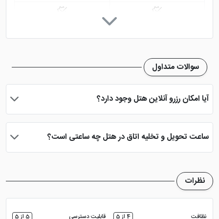
رستوران
کافی شاپ
تاکسی سرویس
خدمات خشک شویی (لاندری)
سوالات متداول
نمازخانه
فروشگاه
آیا امکان رزرو آنلاین هتل وجود دارد؟
تلویزیون معمولی
سالن همایش
بله، با انتخاب تاریخ ورود و خروج، نوع اتاق و تعداد نفرات می توانید
پس از پرداخت در درگاه بانکی، رزرو آنلاین خود را نهایی و واچر هتل را
ساعت تحویل و تخلیه اتاق در هتل چه ساعتی است؟
دریافت نمایید.
ساعت تحویل اتاق ساعت 2 بعد از ظهر و ساعت تخلیه اتاق 12 ظهر
می باشد
نظرات
نظافت
4 از 5
قابلیت دسترسی
5 از 5