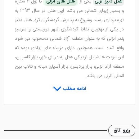
هتل دنیز انزلی
یکی از
هتل های انزلی
با لِول 4 ستاره
و بسیار زیبای شمالی می باشد. این هتل در سال 1393 به
بهره برداری رسید وشروع به پذیرش گردشگران کرد. هتل دنیز
در یکی از بهترین نقاط گردشگری شهر توریستی و سرسبز
بندر انزلی که به عنوان منطقه آزاد شمالی محسوب می شود
واقع شده است، همچنین دارای مزیت های زیادی بوده که
این مزیت ها شامل نزدیکی هتل به دریای خزر، بازار کاسپین،
منطقه آزاد انزلی، بازار پردیس، بازار آسیای میانه و تالاب بین
المللی انزلی می باشد.
ادامه مطلب
اتاق های هتل بزرگ دنیز انزلی
هتل شیک دنیز انزلی
از 4 طبقه و 14 اتاق تشکیل شده
رزرو اتاق
است، همچنین با امکانات و تجهیزات خاص داخلی اتاق های