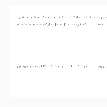
یکی از هتل های بین المللی در شهر ارومیه است که 4 ستاره بوده و از نظر امکانات رفاهی مطلوب می باشد. این هتل بین المللی دارای 6 طبقه ساختمانی و 75 واحد اقامتی است که با به روز
علاوه بر هتل 4 ستاره یک هتل مجلل و لوکس هم وجود دارد که
ولی، سوئیت رویال و سوئیت سوپر رویال می شود. در تمامی این اتاق ها امکاناتی نظیر سرویس
راحی شده اند. توجه داشته باشید که در سوئیت سوپر رویال حمام