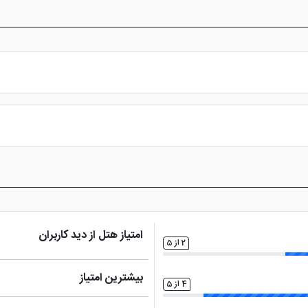
س از پرداخت در درگاه بانکی، رزرو آنلاین خود را نهایی و واچر هتل را دریافت ن
امتیاز هتل از دید کاربران
2 از 5
بیشترین امتیاز
4 از 5