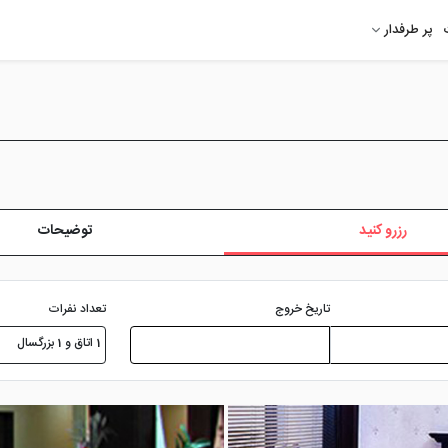
پر طرفدار
رزرو کنید
توضیحات
تعداد نفرات
تاریخ خروج
1 اتاق و 1 بزرگسال