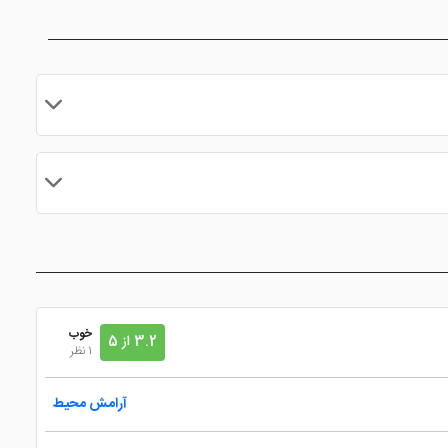
مایید.
خوب
3.2 از 5
1 نظر
آرامش محیط