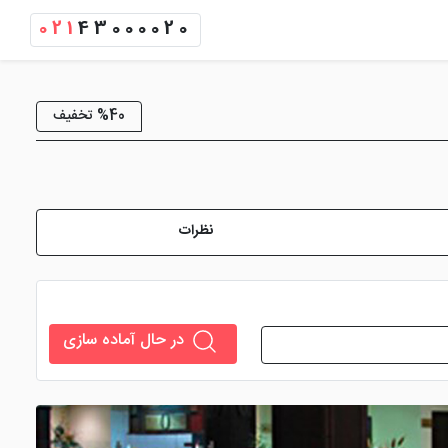
021
43000020
%40 تخفیف
نظرات
در حال آماده سازی