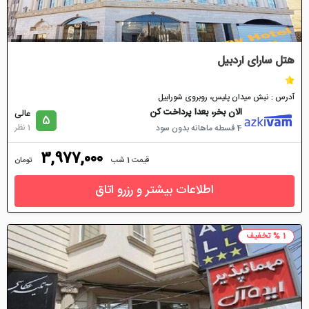
هتل سارای اردبیل
آدرس : نبش میدان پلیس، روبروی شورابیل
الان بخر، بعدا پرداخت کن
عالی
5
1 نظر
4 قسطه ماهانه بدون سود
3,977,000
قیمت 1 شب
تومان
اطلاعات بیشتر و رزرو اتاق
1 % تخفیف