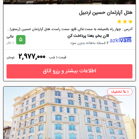
هتل آپارتمان حسین اردبیل
آدرس : چهار راه باغمیشه، به سمت عالی قاپو، سمت راست، هتل آپارتمان حسین (رستوران قازماخ)
الان بخر، بعدا پرداخت کن
عالی
5
1 نظر
4 قسطه ماهانه بدون سود
2,977,000
قیمت 1 شب
تومان
اطلاعات بیشتر و رزرو اتاق
1 % تخفیف