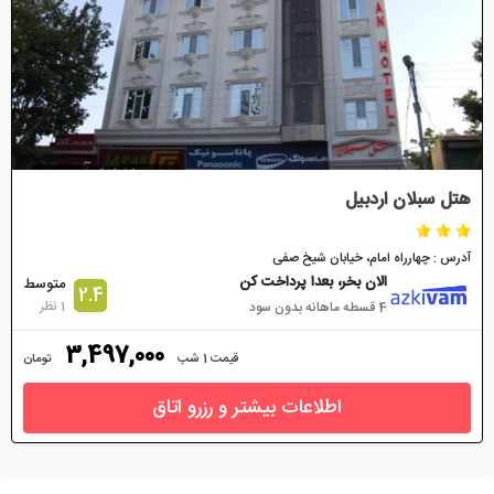
هتل سبلان اردبیل
آدرس : چهارراه امام، خيابان شیخ صفی
الان بخر، بعدا پرداخت کن
متوسط
2.4
1 نظر
4 قسطه ماهانه بدون سود
3,497,000
قیمت 1 شب
تومان
اطلاعات بیشتر و رزرو اتاق