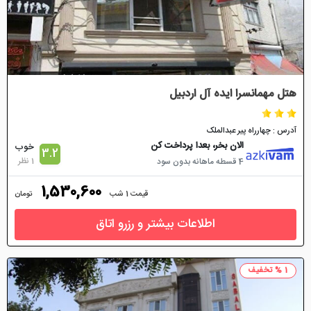
هتل مهمانسرا ایده آل اردبیل
آدرس : چهارراه پیر عبدالملک
الان بخر، بعدا پرداخت کن
خوب
3.2
1 نظر
4 قسطه ماهانه بدون سود
1,530,600
قیمت 1 شب
تومان
اطلاعات بیشتر و رزرو اتاق
1 % تخفیف