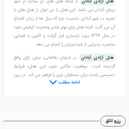
هتل آزادی آبادان
از جمله هتل های دو ستاره در شهر
زیبای آبادان می باشد. این هتل را می توان از هتل های با
تجربه در شهر آبادان دانست؛ چرا که سال ها از زمان افتتاح
آن می گذرد. البته هتل برای بهتر شدن وضعیت کیفیتی خود
در سال 1394 مورد بازسازی قرار گرفت و اکنون با فضایی
مناسب، پذیرایی از شما عزیزان را انجام می دهد.
هتل آزادی آبادان
در خیابان طالقانی، نبش زابل واقع
گردیده است. موقعیت مکانی خوب این هتل، شرایط
دسترسی راحت برای مسافران عزیز را فراهم می کند. در بین
ادامه مطلب
هتل های آبادان
، هتل آزادی یکی از گزینه های مقرون به
صرفه و ارزان می باشد. بنابراین اگر به دنبال سفری ارزان
هستید، این هتل را انتخاب کنید. در ادامه توضیحاتی بیشتر
در رابطه با هتل را پیدا می کنیم. با ما همراه شوید.
رزرو اتاق