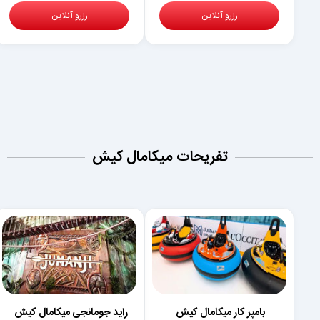
رزرو آنلاین
رزرو آنلاین
تفریحات میکامال کیش
بامپر کار میکامال کیش
راید جومانجی میکامال کیش