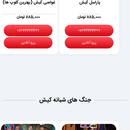
پاراسل کیش
غواصی کیش (بهترین کلوپ ها)
885,000 تومان
885,000 تومان
07644444499
07644444499
رزرو آنلاین
رزرو آنلاین
جنگ های شبانه کیش