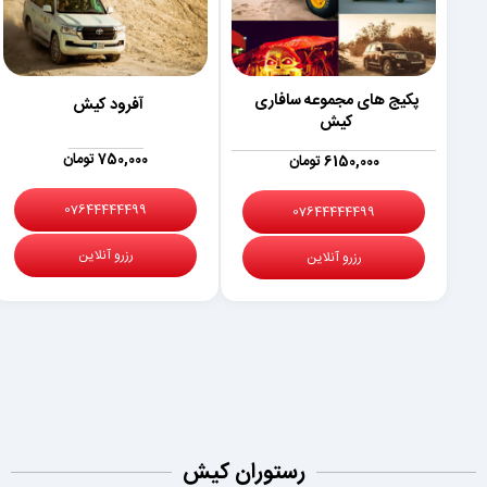
پکیج های مجموعه سافاری
آفرود کیش
کیش
750,000 تومان
6150,000 تومان
07644444499
07644444499
رزرو آنلاین
رزرو آنلاین
رستوران کیش