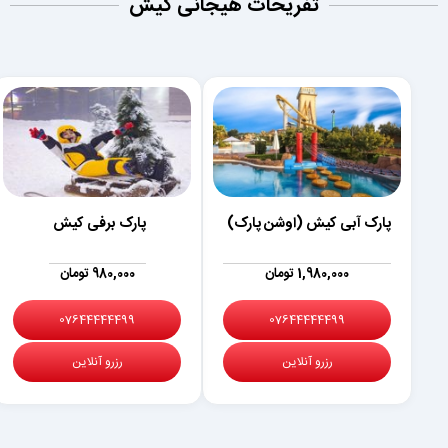
تفریحات هیجانی کیش
پارک آبی کیش (اوشن پارک)
پارک برفی کیش
1,980,000 تومان
980,000 تومان
07644444499
07644444499
رزرو آنلاین
رزرو آنلاین