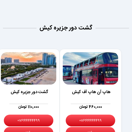
گشت دور جزیره کیش
هاپ آن هاپ آف کیش
گشت دور جزیره کیش
460,000 تومان
110,000 تومان
07644444499
07644444499