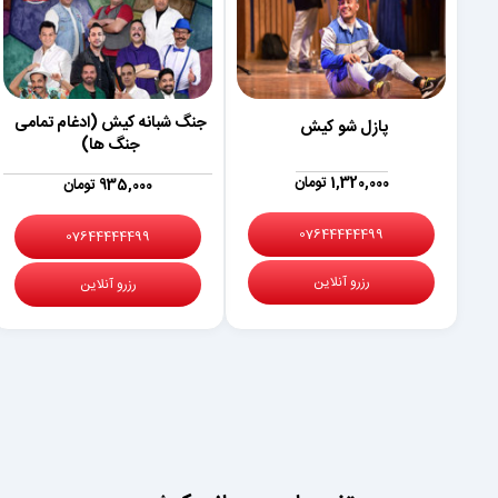
جنگ شبانه کیش (ادغام تمامی
پازل شو کیش
جنگ ها)
1,320,000 تومان
935,000 تومان
07644444499
07644444499
رزرو آنلاین
رزرو آنلاین