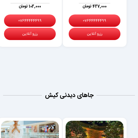
427,000 تومان
102,000 تومان
07644444499
07644444499
رزرو آنلاین
رزرو آنلاین
جاهای دیدنی کیش