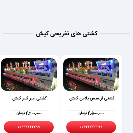
کشتی های تفریحی کیش
کشتی آرتمیس پلاس کیش
کشتی امیر کبیر کیش
2,500,000 تومان
2,600,000 تومان
07644444499
07644444499