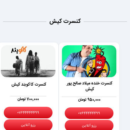
کنسرت کیش
کنسرت خنده میلاد صالح پور
کنسرت کاکوبند کیش
کیش
700,000 تومان
950,000 تومان
07644444499
07644444499
رزرو آنلاین
رزرو آنلاین