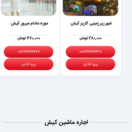
شهر زیر زمینی کاریز کیش
موزه مادام میرور کیش
280,000 تومان
470,000 تومان
07644444499
07644444499
رزرو آنلاین
رزرو آنلاین
اجاره ماشین کیش