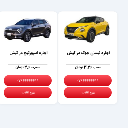
اجاره نیسان جوک در کیش
اجاره اسپورتیج در کیش
3,360,000 تومان
3,600,000 تومان
07644444499
07644444499
رزرو آنلاین
رزرو آنلاین