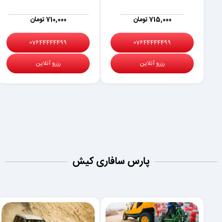
715,000 تومان
710,000 تومان
07644444499
07644444499
رزرو آنلاین
رزرو آنلاین
پارس سافاری کیش