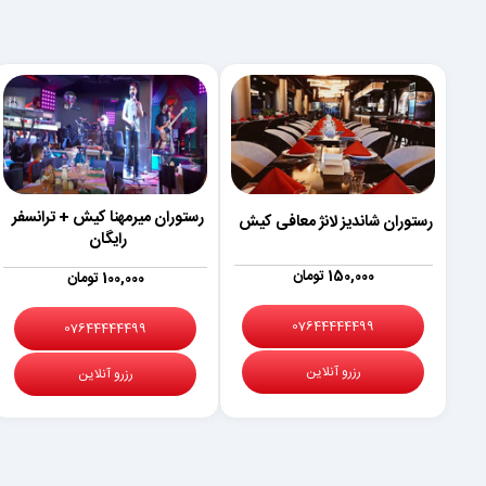
رستوران میرمهنا کیش + ترانسفر
رستوران شاندیز لانژ معافی کیش
رایگان
150,000 تومان
100,000 تومان
07644444499
07644444499
رزرو آنلاین
رزرو آنلاین