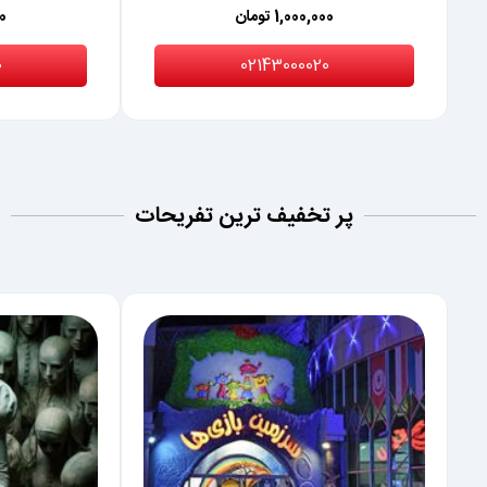
1,000,000 تومان
00
0
02143000020
پر تخفیف ترین تفریحات