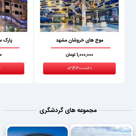
موج های خروشان مشهد
پارک س
1,000,000 تومان
00
0
02143000020
مجموعه های گردشگری