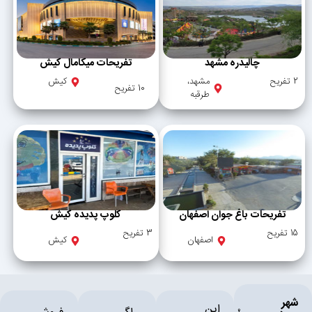
چالیدره مشهد
تفریحات میکامال کیش
2 تفریح
مشهد،
کیش
10 تفریح
طرقبه
تفریحات باغ جوان اصفهان
کلوپ پدیده کیش
15 تفریح
3 تفریح
اصفهان
کیش
شهر
این