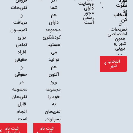
اگر
فروش
مورد
وبسایت
نظرت
شما
تفریحات
دارای
رو
مجوز
هم
و
انتخاب
رسمی
کن
است
دارای
دریافت
تا
تفریحات
مجموعه
کمیسیون
اختصاصی
گردشگری
برای
همون
شهر رو
هستید
تمامی
ببینی
می
افراد
...
توانید
حقیقی
انتخاب
شهر
هم
و
اکنون
حقوقی
رزرو
در
مجموعه
مجموعه
خود را
تفریحان
به
قابل
تفریحان
انجام
بسپارید.
است.
ثبت نام
ثبت نام