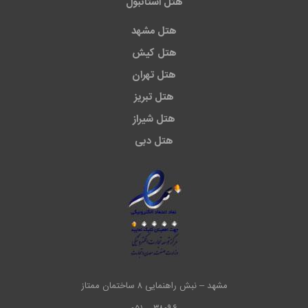
هتل استانبول
هتل مشهد
هتل کیش
هتل تهران
هتل تبریز
هتل شیراز
هتل دبی
مشهد – نبش راهنمایی ۸ ساختمان ممتاز