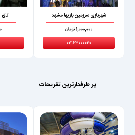
شهربازی سرزمین بازیها مشهد
اتاق 
1,000,000 تومان
00
0
02143000020
پر طرفدارترین تفریحات